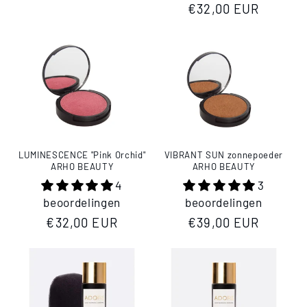
Normale
€32,00 EUR
prijs
VIBRANT SUN zonnepoeder
LUMINESCENCE "Pink Orchid"
ARHO BEAUTY
ARHO BEAUTY
3
4
beoordelingen
beoordelingen
Normale
€39,00 EUR
Normale
€32,00 EUR
prijs
prijs