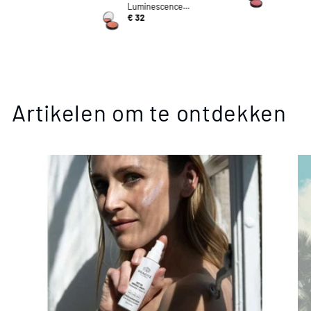
lighter Naturel ✨
Highlighte
Luminescence
Morning Dew | Blush
€ 32
Et Highlighter Naturel
✨
Artikelen om te ontdekken