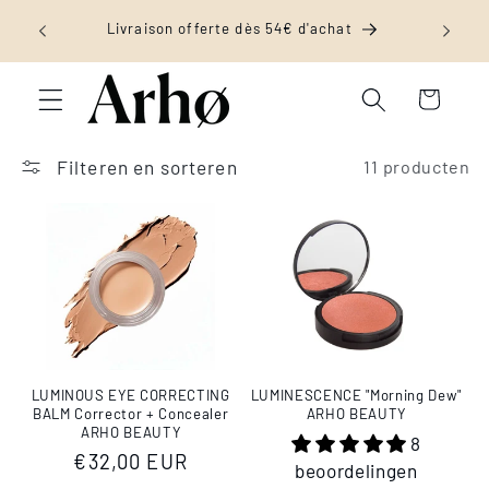
Meteen
ING -
naar de
Livraison offerte dès 54€ d'achat
Read
content
the
Winkelwagen
Privacy
Policy
Filteren en sorteren
11 producten
LUMINOUS EYE CORRECTING
LUMINESCENCE "Morning Dew"
BALM Corrector + Concealer
ARHO BEAUTY
ARHO BEAUTY
8
Normale
€32,00 EUR
beoordelingen
prijs