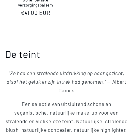
verzorgingsbalsem
Normale
€41,00 EUR
prijs
C
De teint
o
"Ze had een stralende uitdrukking op haar gezicht,
l
alsof het geluk er zijn intrek had genomen."
— Albert
l
Camus
e
Een selectie van uitsluitend schone en
veganistische, natuurlijke make-up voor een
c
stralende en vlekkeloze teint. Natuurlijke, stralende
t
blush, natuurlijke concealer, natuurlijke highlighter,