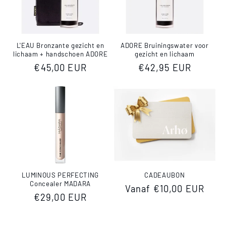
L'EAU Bronzante gezicht en
ADORE Bruiningswater voor
lichaam + handschoen ADORE
gezicht en lichaam
Normale
€45,00 EUR
Normale
€42,95 EUR
prijs
prijs
LUMINOUS PERFECTING
CADEAUBON
Concealer MADARA
Normale
Vanaf €10,00 EUR
Normale
€29,00 EUR
prijs
prijs